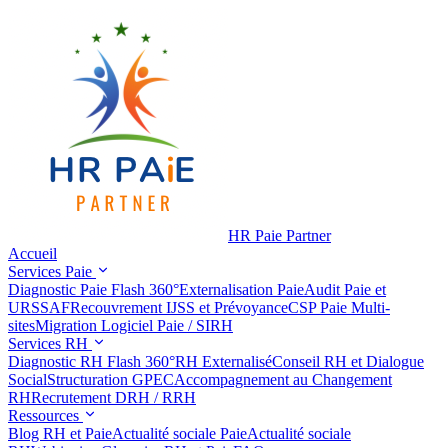
HR Paie Partner
Accueil
Services Paie
Diagnostic Paie Flash 360°
Externalisation Paie
Audit Paie et
URSSAF
Recouvrement IJSS et Prévoyance
CSP Paie Multi-
sites
Migration Logiciel Paie / SIRH
Services RH
Diagnostic RH Flash 360°
RH Externalisé
Conseil RH et Dialogue
Social
Structuration GPEC
Accompagnement au Changement
RH
Recrutement DRH / RRH
Ressources
Blog RH et Paie
Actualité sociale Paie
Actualité sociale