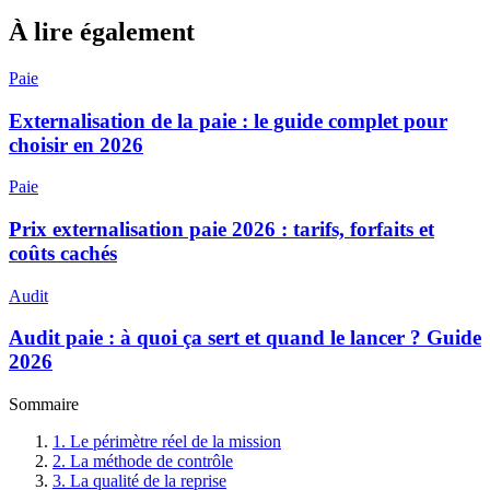
À lire également
Paie
Externalisation de la paie : le guide complet pour
choisir en 2026
Paie
Prix externalisation paie 2026 : tarifs, forfaits et
coûts cachés
Audit
Audit paie : à quoi ça sert et quand le lancer ? Guide
2026
Sommaire
1
.
Le périmètre réel de la mission
2
.
La méthode de contrôle
3
.
La qualité de la reprise