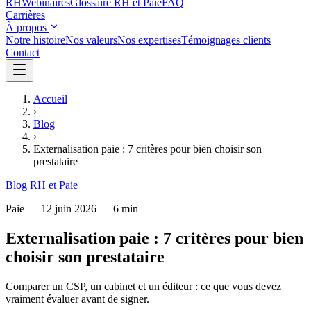
RH
Webinaires
Glossaire RH et Paie
FAQ
Carrières
À propos
Notre histoire
Nos valeurs
Nos expertises
Témoignages clients
Contact
Accueil
›
Blog
›
Externalisation paie : 7 critères pour bien choisir son
prestataire
Blog RH et Paie
Paie
—
12 juin 2026
—
6 min
Externalisation paie : 7 critères pour bien
choisir son prestataire
Comparer un CSP, un cabinet et un éditeur : ce que vous devez
vraiment évaluer avant de signer.