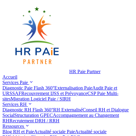
HR Paie Partner
Accueil
Services Paie
Diagnostic Paie Flash 360°
Externalisation Paie
Audit Paie et
URSSAF
Recouvrement IJSS et Prévoyance
CSP Paie Multi-
sites
Migration Logiciel Paie / SIRH
Services RH
Diagnostic RH Flash 360°
RH Externalisé
Conseil RH et Dialogue
Social
Structuration GPEC
Accompagnement au Changement
RH
Recrutement DRH / RRH
Ressources
Blog RH et Paie
Actualité sociale Paie
Actualité sociale