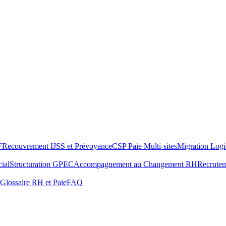
F
Recouvrement IJSS et Prévoyance
CSP Paie Multi-sites
Migration Logi
ial
Structuration GPEC
Accompagnement au Changement RH
Recrute
Glossaire RH et Paie
FAQ