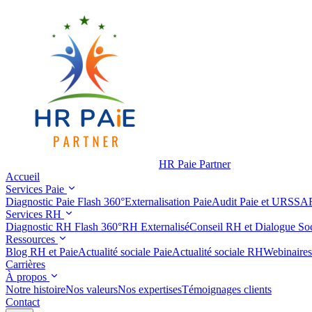
HR Paie Partner
Accueil
Services Paie
Diagnostic Paie Flash 360°
Externalisation Paie
Audit Paie et URSSA
Services RH
Diagnostic RH Flash 360°
RH Externalisé
Conseil RH et Dialogue Soc
Ressources
Blog RH et Paie
Actualité sociale Paie
Actualité sociale RH
Webinaires
Carrières
À propos
Notre histoire
Nos valeurs
Nos expertises
Témoignages clients
Contact