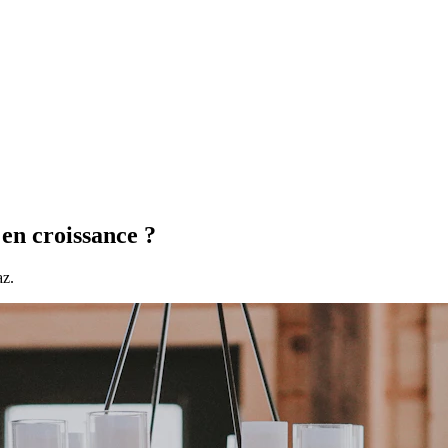
n croissance ?
az.