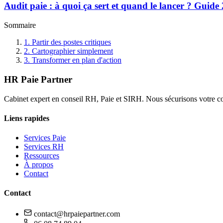
Audit paie : à quoi ça sert et quand le lancer ? Guide
Sommaire
1
.
Partir des postes critiques
2
.
Cartographier simplement
3
.
Transformer en plan d'action
HR Paie Partner
Cabinet expert en conseil RH, Paie et SIRH. Nous sécurisons votre c
Liens rapides
Services Paie
Services RH
Ressources
À propos
Contact
Contact
contact@hrpaiepartner.com