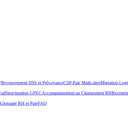
F
Recouvrement IJSS et Prévoyance
CSP Paie Multi-sites
Migration Logi
ial
Structuration GPEC
Accompagnement au Changement RH
Recrute
Glossaire RH et Paie
FAQ