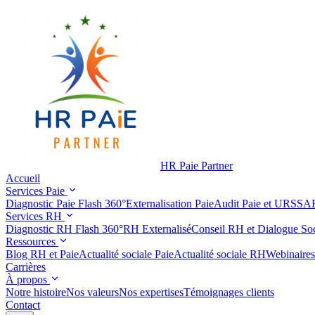
HR Paie Partner
Accueil
Services Paie
Diagnostic Paie Flash 360°
Externalisation Paie
Audit Paie et URSSA
Services RH
Diagnostic RH Flash 360°
RH Externalisé
Conseil RH et Dialogue Soc
Ressources
Blog RH et Paie
Actualité sociale Paie
Actualité sociale RH
Webinaires
Carrières
À propos
Notre histoire
Nos valeurs
Nos expertises
Témoignages clients
Contact