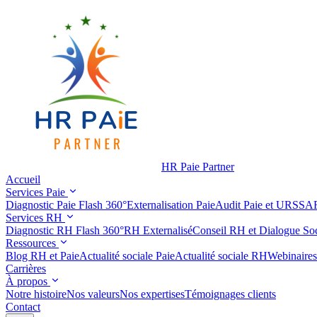
HR Paie Partner
Accueil
Services Paie
Diagnostic Paie Flash 360°
Externalisation Paie
Audit Paie et URSSA
Services RH
Diagnostic RH Flash 360°
RH Externalisé
Conseil RH et Dialogue Soc
Ressources
Blog RH et Paie
Actualité sociale Paie
Actualité sociale RH
Webinaires
Carrières
À propos
Notre histoire
Nos valeurs
Nos expertises
Témoignages clients
Contact