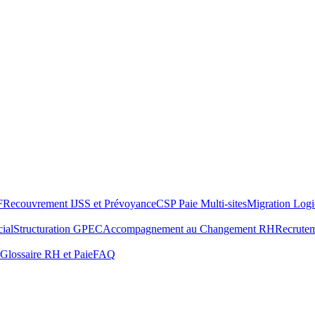
F
Recouvrement IJSS et Prévoyance
CSP Paie Multi-sites
Migration Logi
ial
Structuration GPEC
Accompagnement au Changement RH
Recrute
Glossaire RH et Paie
FAQ