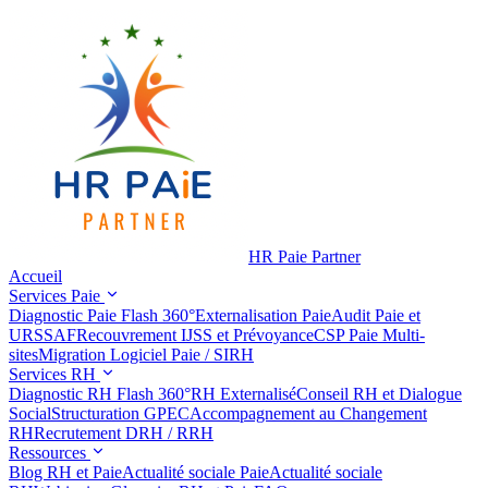
HR Paie Partner
Accueil
Services Paie
Diagnostic Paie Flash 360°
Externalisation Paie
Audit Paie et
URSSAF
Recouvrement IJSS et Prévoyance
CSP Paie Multi-
sites
Migration Logiciel Paie / SIRH
Services RH
Diagnostic RH Flash 360°
RH Externalisé
Conseil RH et Dialogue
Social
Structuration GPEC
Accompagnement au Changement
RH
Recrutement DRH / RRH
Ressources
Blog RH et Paie
Actualité sociale Paie
Actualité sociale